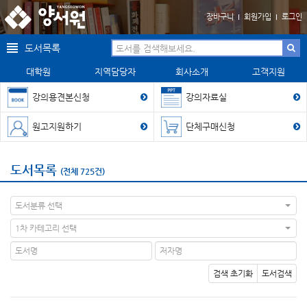
장바구니
회원가입
로그인
도서목록
대학원
지역담당자
회사소개
고객지원
강의용견본신청
강의자료실
원고지원하기
단체구매신청
도서목록
(전체 725건)
도서분류 선택
1차 카테고리 선택
검색 초기화
도서검색