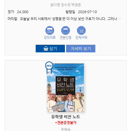
송다영 장수정 백경흔
정가
24,000
발행일
2026-07-10
머리말 오늘날 우리 사회에서 ‘성평등’은 더 이상 낯선 구호가 아니다. 그러나 여전히 많은 이들에게 성평등은 여성이 남성보다 더 많은 혜택을 받는 역차별의 문제로 오해받거나, ..
강의자료
견본신청
단체구매
담기
자세히 보기
유학생 비전 노트
*견본증정불가
주해숙