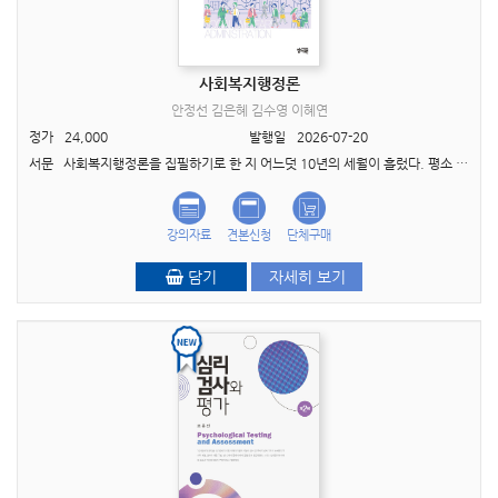
사회복지행정론
안정선 김은혜 김수영 이혜연
정가
24,000
발행일
2026-07-20
서문 사회복지행정론을 집필하기로 한 지 어느덧 10년의 세월이 흘렀다. 평소 약속을 잘 지키는 편에 속하는 사람임에도, 이번만큼은 중간에 집필을 포기할까 하는 생각마저 들기도 했다. 사회복..
강의자료
견본신청
단체구매
담기
자세히 보기