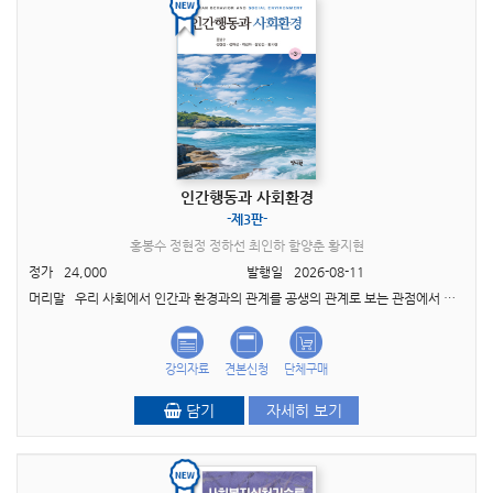
인간행동과 사회환경
-제3판-
홍봉수 정현정 정하선 최인하 함양춘 황지현
정가
24,000
발행일
2026-08-11
머리말 우리 사회에서 인간과 환경과의 관계를 공생의 관계로 보는 관점에서 인간행동과 사회환경의 다양한 요소와 이들의 상호작용에 대해서는 여러 학설이 있다. 또한 인간을 생애주기적 관..
강의자료
견본신청
단체구매
담기
자세히 보기