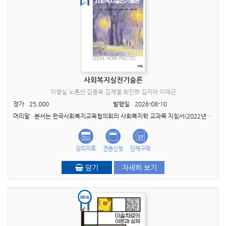
사회복지실천기술론
이영실 노론산 김종욱 김재열 최인하 김지아 이재근
정가
25,000
발행일
2026-08-10
머리말 본서는 한국사회복지교육협의회의 사회복지학 교과목 지침서(2022년)를 충실히 반영하여 총 4부 13장으로 구성하였다. 대학과 대학원의 ‘사회복지실천기술론’ 강의 교재로 활..
강의자료
견본신청
단체구매
담기
자세히 보기