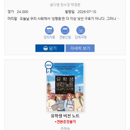
송다영 장수정 백경흔
정가
24,000
발행일
2026-07-10
머리말 오늘날 우리 사회에서 ‘성평등’은 더 이상 낯선 구호가 아니다. 그러나 여전히 많은 이들에게 성평등은 여성이 남성보다 더 많은 혜택을 받는 역차별의 문제로 오해받거나, ..
강의자료
견본신청
단체구매
담기
자세히 보기
유학생 비전 노트
*견본증정불가
주해숙