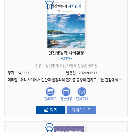
인간행동과 사회환경
-제3판-
홍봉수 정현정 정하선 최인하 함양춘 황지현
정가
24,000
발행일
2026-08-11
머리말 우리 사회에서 인간과 환경과의 관계를 공생의 관계로 보는 관점에서 인간행동과 사회환경의 다양한 요소와 이들의 상호작용에 대해서는 여러 학설이 있다. 또한 인간을 생애주기적 관..
강의자료
견본신청
단체구매
담기
자세히 보기