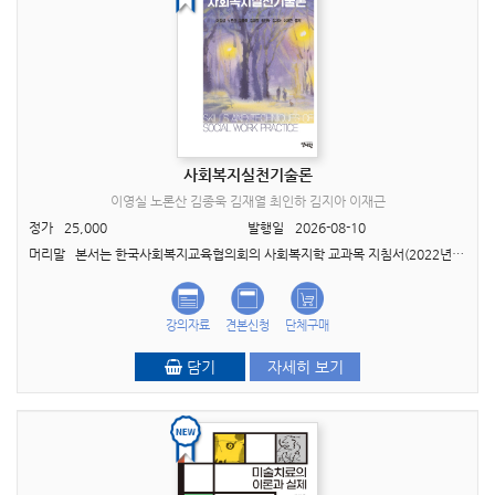
사회복지실천기술론
이영실 노론산 김종욱 김재열 최인하 김지아 이재근
정가
25,000
발행일
2026-08-10
머리말 본서는 한국사회복지교육협의회의 사회복지학 교과목 지침서(2022년)를 충실히 반영하여 총 4부 13장으로 구성하였다. 대학과 대학원의 ‘사회복지실천기술론’ 강의 교재로 활..
강의자료
견본신청
단체구매
담기
자세히 보기