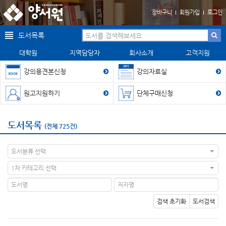
장바구니
회원가입
로그인
도서목록
대학원
지역담당자
회사소개
고객지원
강의용견본신청
강의자료실
원고지원하기
단체구매신청
도서목록
(전체 725건)
도서분류 선택
1차 카테고리 선택
검색 초기화
도서검색