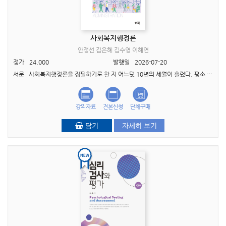
사회복지행정론
안정선 김은혜 김수영 이혜연
정가
24,000
발행일
2026-07-20
서문 사회복지행정론을 집필하기로 한 지 어느덧 10년의 세월이 흘렀다. 평소 약속을 잘 지키는 편에 속하는 사람임에도, 이번만큼은 중간에 집필을 포기할까 하는 생각마저 들기도 했다. 사회복..
강의자료
견본신청
단체구매
담기
자세히 보기