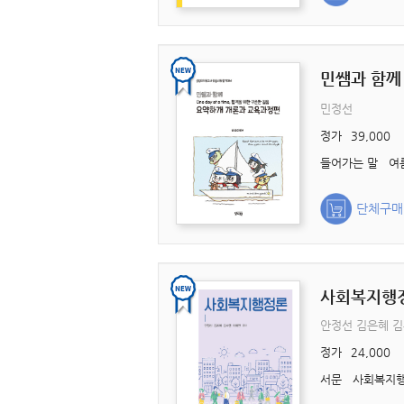
민쌤과 함께
민정선
정가
39,000
단체구매
사회복지행
안정선 김은혜 
정가
24,000