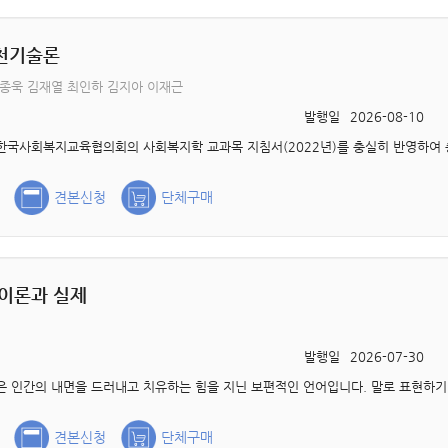
천기술론
종욱 김재열 최인하 김지아 이재근
발행일
2026-08-10
견본신청
단체구매
이론과 실제
발행일
2026-07-30
견본신청
단체구매