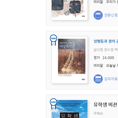
견본신청
성평등과 정의 
송다영 장수정 
정가
24,000
강의자료
유학생 비전
주해숙