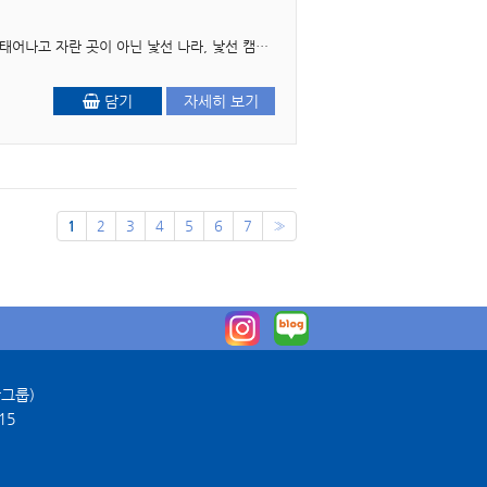
프롤로그 처음 이 책을 펼친 여러분, 반가워요. 지금 이 글을 읽고 있는 여러분은 아마도, 자신이 태어나고 자란 곳이 아닌 낯선 나라, 낯선 캠퍼스에서 하루하루..
담기
자세히 보기
1
2
3
4
5
6
7
»
판그룹)
15