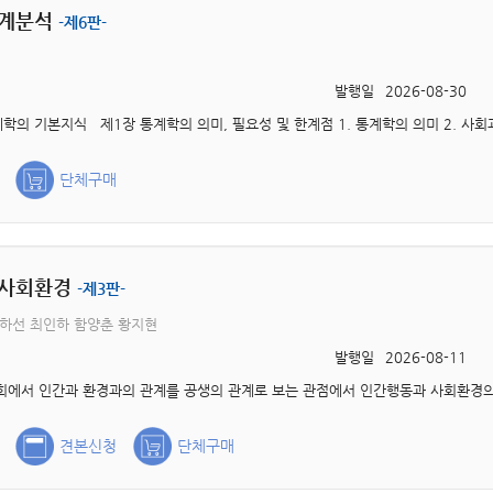
통계분석
-제6판-
발행일
2026-08-30
단체구매
 사회환경
-제3판-
하선 최인하 함양춘 황지현
발행일
2026-08-11
견본신청
단체구매