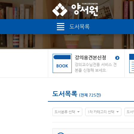
도서목록
강의용견본신청
강의교수님전용 서비스 견
본을 신청해 보세요.
도서목록
(전체 725건)
도서분류 선택
1차 카테고리 선택