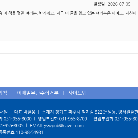
발행일
2026-07-05
방침
이메일무단수집거부
사이트맵
양서원
대표 박철용
소재지 경기도 파주시 직지길 522(문발동, 양서원출
화
031-955-8000
영업부전화
031-955-8709
편집부전화
031-955-80
31-955-8005
EMAIL
yswpub@naver.com
등록번호
110-98-54931