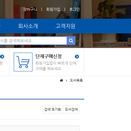
장바구니
회원가입
로그인
자
회사소개
고객지원
단체구매신청
판
회원가입없이 빠르게 단체
구매를 해보세요.
도서목록
검색 초기화
도서검색