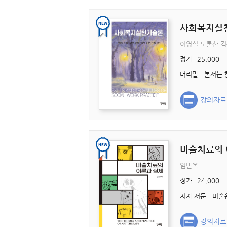
사회복지실
이영실 노론산 김
정가
25,000
강의자료
미술치료의 
임만옥
정가
24,000
강의자료