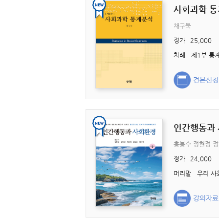
사회과학 
채구묵
정가
25,000
견본신청
인간행동과
홍봉수 정현정 정
정가
24,000
강의자료