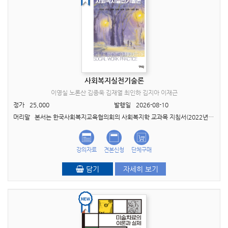
사회복지실천기술론
이영실 노론산 김종욱 김재열 최인하 김지아 이재근
정가
25,000
발행일
2026-08-10
머리말 본서는 한국사회복지교육협의회의 사회복지학 교과목 지침서(2022년)를 충실히 반영하여 총 4부 13장으로 구성하였다. 대학과 대학원의 ‘사회복지실천기술론’ 강의 교재로 활..
강의자료
견본신청
단체구매
담기
자세히 보기