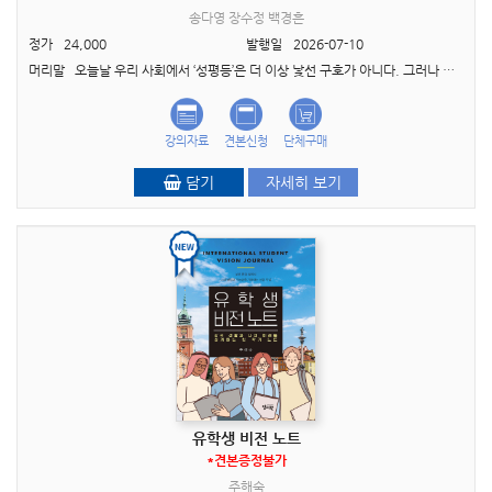
송다영 장수정 백경흔
정가
24,000
발행일
2026-07-10
머리말 오늘날 우리 사회에서 ‘성평등’은 더 이상 낯선 구호가 아니다. 그러나 여전히 많은 이들에게 성평등은 여성이 남성보다 더 많은 혜택을 받는 역차별의 문제로 오해받거나, ..
강의자료
견본신청
단체구매
담기
자세히 보기
유학생 비전 노트
*견본증정불가
주해숙