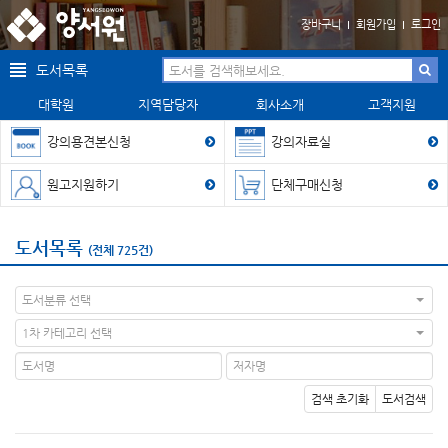
장바구니
회원가입
로그인
도서목록
대학원
지역담당자
회사소개
고객지원
강의용견본신청
강의자료실
원고지원하기
단체구매신청
도서목록
(전체 725건)
도서분류 선택
1차 카테고리 선택
검색 초기화
도서검색