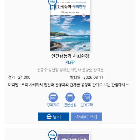
인간행동과 사회환경
-제3판-
홍봉수 정현정 정하선 최인하 함양춘 황지현
정가
24,000
발행일
2026-08-11
머리말 우리 사회에서 인간과 환경과의 관계를 공생의 관계로 보는 관점에서 인간행동과 사회환경의 다양한 요소와 이들의 상호작용에 대해서는 여러 학설이 있다. 또한 인간을 생애주기적 관..
강의자료
견본신청
단체구매
담기
자세히 보기