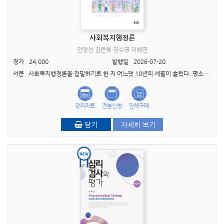
사회복지행정론
안정선 김은혜 김수영 이혜연
정가
24,000
발행일
2026-07-20
서문 사회복지행정론을 집필하기로 한 지 어느덧 10년의 세월이 흘렀다. 평소 약속을 잘 지키는 편에 속하는 사람임에도, 이번만큼은 중간에 집필을 포기할까 하는 생각마저 들기도 했다. 사회복..
강의자료
견본신청
단체구매
담기
자세히 보기