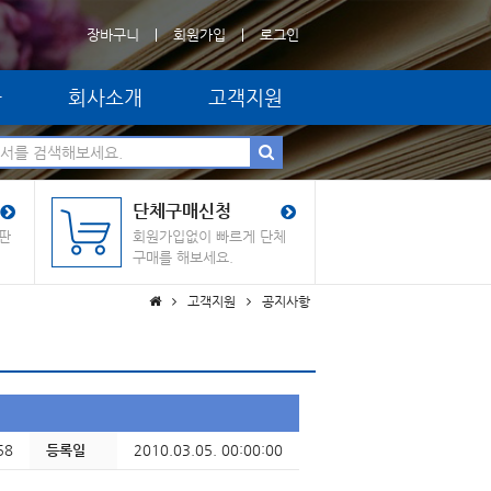
장바구니
회원가입
로그인
자
회사소개
고객지원
단체구매신청
판
회원가입없이 빠르게 단체
구매를 해보세요.
고객지원
공지사항
58
등록일
2010.03.05. 00:00
:00