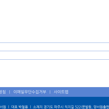
방침
이메일무단수집거부
사이트맵
양서원
대표 박철용
소재지 경기도 파주시 직지길 522(문발동, 양서원출