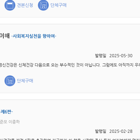
견본신청
단체구매
 이해
-사회복지실천을 향하여-
발행일
2025-05-30
단체구매
-제6판-
성준모 이종하
발행일
2025-02-28