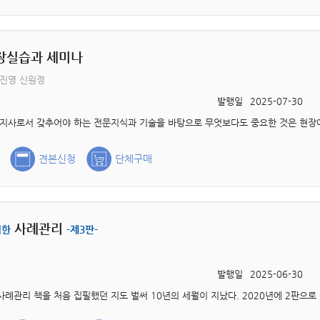
장실습과 세미나
박진영 신원정
발행일
2025-07-30
견본신청
단체구매
사례관리
위한
-제3판-
발행일
2025-06-30