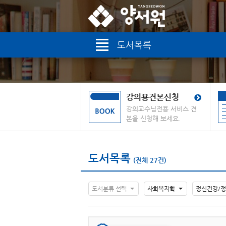
도서목록
강의용견본신청
강의교수님전용 서비스 견
본을 신청해 보세요.
도서목록
(전체 27건)
도서분류 선택
사회복지학
정신건강/정