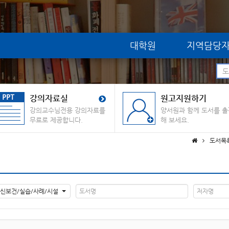
대학원
지역담당
강의자료실
원고지원하기
강의교수님전용 강의자료를
양서원과 함께 도서를 출
무료로 제공합니다.
해 보세요.
도서목
신보건/실습/사례/시설