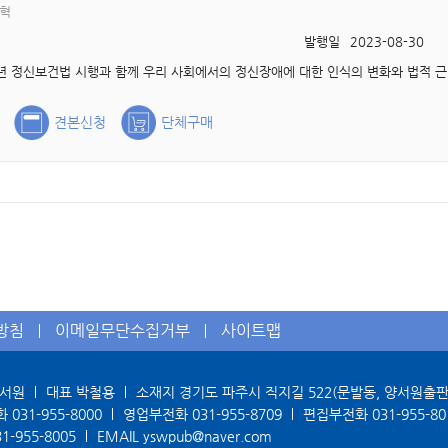
임혁
발행일
2023-08-30
견본신청
단체구매
방침
이메일무단수집거부
사이트맵
양서원
대표 박철용
소재지 경기도 파주시 직지길 522(문발동, 양서원출
화
031-955-8000
영업부전화
031-955-8709
편집부전화
031-955-80
31-955-8005
EMAIL
yswpub@naver.com