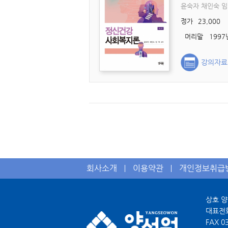
윤숙자 채인숙 
정가
23,000
강의자료
회사소개
이용약관
개인정보취급
상호 
대표전
FAX
0