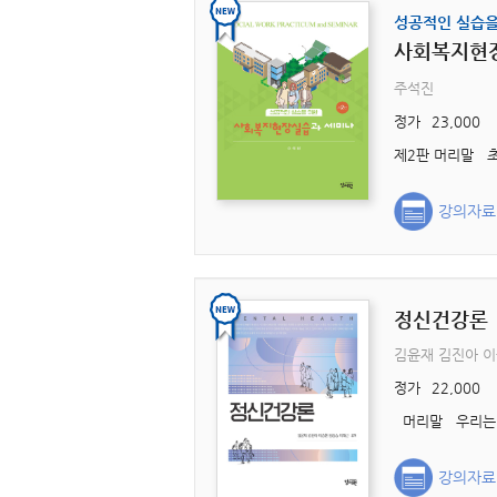
성공적인 실습을
사회복지현
주석진
정가
23,000
강의자료
정신건강론
김윤재 김진아 이
정가
22,000
강의자료