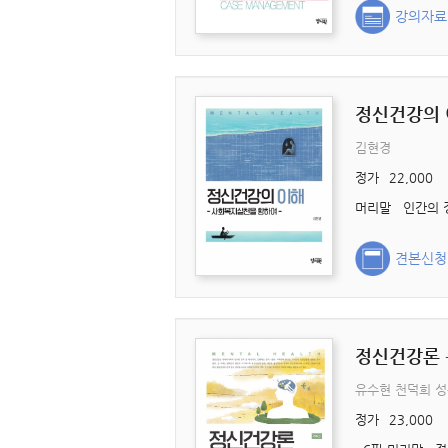
강의자료
정신건강의
김현경
정가
22,000
견본신청
정신건강론
유수현 천덕희 
정가
23,000