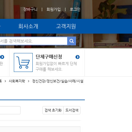
장바구니
회원가입
로그인
자
회사소개
고객지원
단체구매신청
판
회원가입없이 빠르게 단체
구매를 해보세요.
록
사회복지학
정신건강/정신보건/실습/사례/시설
검색 초기화
도서검색