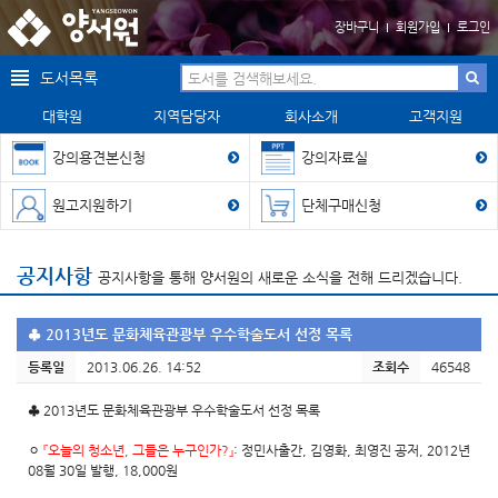
장바구니
회원가입
로그인
도서목록
대학원
지역담당자
회사소개
고객지원
강의용견본신청
강의자료실
원고지원하기
단체구매신청
공지사항
공지사항을 통해 양서원의 새로운 소식을 전해 드리겠습니다.
♣ 2013년도 문화체육관광부 우수학술도서 선정 목록
등록일
2013.06.26. 14:52
조회수
46548
♣ 2013년도 문화체육관광부 우수학술도서 선정 목록
ㅇ
『오늘의 청소년, 그들은 누구인가?』
: 정민사출간, 김영화, 최영진 공저, 2012년
08월 30일 발행, 18,000원