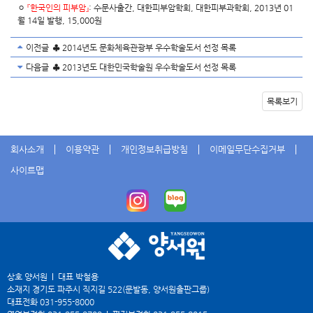
ㅇ
『한국인의 피부암』
: 수문사출간, 대한피부암학회, 대한피부과학회, 2013년 01
월 14일 발행, 15,000원
이전글
♣ 2014년도 문화체육관광부 우수학술도서 선정 목록
다음글
♣ 2013년도 대한민국학술원 우수학술도서 선정 목록
목록보기
회사소개
이용약관
개인정보취급방침
이메일무단수집거부
사이트맵
상호 양서원
대표 박철용
소재지 경기도 파주시 직지길 522(문발동, 양서원출판그룹)
대표전화
031-955-8000