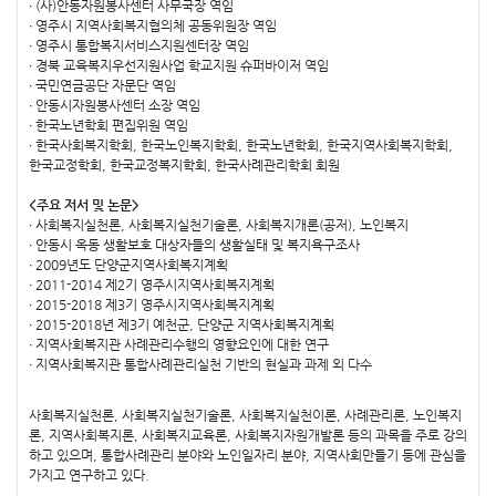
∙ (사)안동자원봉사센터 사무국장 역임
∙ 영주시 지역사회복지협의체 공동위원장 역임
∙ 영주시 통합복지서비스지원센터장 역임
∙ 경북 교육복지우선지원사업 학교지원 슈퍼바이저 역임
∙ 국민연금공단 자문단 역임
∙ 안동시자원봉사센터 소장 역임
∙ 한국노년학회 편집위원 역임
∙ 한국사회복지학회, 한국노인복지학회, 한국노년학회, 한국지역사회복지학회,
한국교정학회, 한국교정복지학회, 한국사례관리학회 회원
<주요 저서 및 논문>
∙ 사회복지실천론, 사회복지실천기술론, 사회복지개론(공저), 노인복지
∙ 안동시 옥동 생활보호 대상자들의 생활실태 및 복지욕구조사
∙ 2009년도 단양군지역사회복지계획
∙ 2011-2014 제2기 영주시지역사회복지계획
∙ 2015-2018 제3기 영주시지역사회복지계획
∙ 2015-2018년 제3기 예천군, 단양군 지역사회복지계획
∙ 지역사회복지관 사례관리수행의 영향요인에 대한 연구
∙ 지역사회복지관 통합사례관리실천 기반의 현실과 과제 외 다수
사회복지실천론, 사회복지실천기술론, 사회복지실천이론, 사례관리론, 노인복지
론, 지역사회복지론, 사회복지교육론, 사회복지자원개발론 등의 과목을 주로 강의
하고 있으며, 통합사례관리 분야와 노인일자리 분야, 지역사회만들기 등에 관심을
가지고 연구하고 있다.