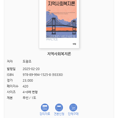
지역사회복지론
저자
도광조
발행일
2025-02-20
ISBN
978-89-994-1525-8 (93330)
정가
23,000
페이지수
420
사이즈
4*6배 변형
제본
무선 / 1도
강의자료
견본신청
단체구매