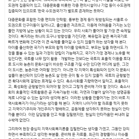
도권에 집중되어 있고, 대중문화를 비롯한 각종 편의시설이나 기업 등이 수도권에
집중되어 있으므로 ‘한국 수도권국가’가 별도로 존재하는 듯하다.
대중문화를 포함한 각종 편의와 안락함, 풍부한 경제 등이 뒷받침되는 서울로 수
도권으로 인구이동이 일어나고, 출산율은 저조하고, 이동에 어려움을 가지는 노인
들만 지방에 남는 상황이 되고 있는 것이다. 우리 사회가 풀어야 할 가장 큰 숙제일
것이다. 복지라는 하나의 도구나 방향성을 가진다면, 북유럽과 같은 복지국가로
빠르게 변화해 간다면 이 큰 숙제를 풀어갈 수 있지 않을까 하는 생각을 해 본다.
아이를 출산하면 국가가 부모와 함께 아이를 양육하고, 부모는 일을 하면서도 가
정을 돌볼 수 있는 일과 가정의 양립이 가능해지고, 국가가 가정 경제나 노후를 책
임진다면, 국토를 너무 많이 활용ㆍ개발하는 것보다는 국토의 효율적 이용을 토대
로 도시와 농촌의 문화시설이 비슷한 구조를 가질 수만 있다면 어디에 살든, 그것
이 도시든, 농촌이든 어떠할 것인가. 아니면 각 지역이 특성화되어 있어 각 문화시
설들이 분산되어 있다면 농촌도 살 만한 곳이 될 수 있지 않을까. 국토의 균형발전
은 확대사회에 걸맞는 표제일 수 있다. 축소사회를 지향하면서 알차고, 효율적이
고, 특성화된 균형발전이 되어야 할 것이고 그렇게 준비해 가야 할 것이다. 축소사
회의 효율적인 국토활용은 곧 지속가능한 사회, 자연과 더불어 살아가는 생명공동
체로 나아갈 수 있는 길이라 생각해 본다. 이러한 상황을 만들어가는 것이 바로 지
역사회복지가 아닌가라는 생각을 해 본다. 지역이 나아가야 할 좌표를 찍지 못하
고 지역이기주의와 개인주의가 팽배하고, 공동체를 생각하지 못하는 현실이 안타
까울 뿐이다. 이런 답답함을 안고 책을 집필했지만, 현실의 안타까움만 써내려 갈
수밖에 없었다.
그리하여 현장 중심의 지역사회복지론을 집필한다는 생각을 가졌고, 그동안 강의
하면서 부족하다고 생각한 부분들, 준비해 둔 자료들, 최근의 경향들이나 이슈들