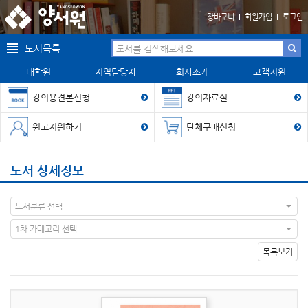
장바구니
회원가입
로그인
도서목록
대학원
지역담당자
회사소개
고객지원
강의용견본신청
강의자료실
원고지원하기
단체구매신청
도서 상세정보
도서분류 선택
1차 카테고리 선택
목록보기