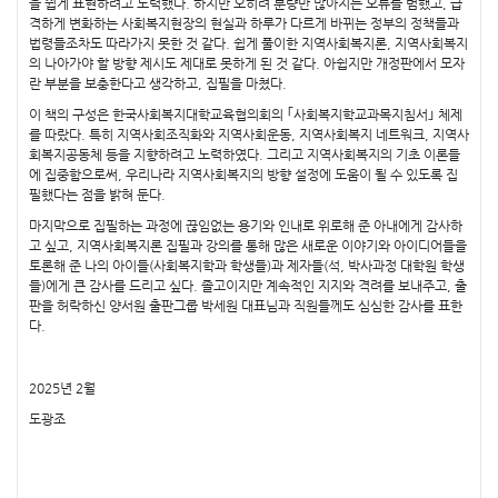
을 쉽게 표현하려고 노력했다. 하지만 오히려 분량만 많아지는 오류를 범했고, 급
격하게 변화하는 사회복지현장의 현실과 하루가 다르게 바뀌는 정부의 정책들과
법령들조차도 따라가지 못한 것 같다. 쉽게 풀이한 지역사회복지론, 지역사회복지
의 나아가야 할 방향 제시도 제대로 못하게 된 것 같다. 아쉽지만 개정판에서 모자
란 부분을 보충한다고 생각하고, 집필을 마쳤다.
이 책의 구성은 한국사회복지대학교육협의회의 ｢사회복지학교과목지침서｣ 체제
를 따랐다. 특히 지역사회조직화와 지역사회운동, 지역사회복지 네트워크, 지역사
회복지공동체 등을 지향하려고 노력하였다. 그리고 지역사회복지의 기초 이론들
에 집중함으로써, 우리나라 지역사회복지의 방향 설정에 도움이 될 수 있도록 집
필했다는 점을 밝혀 둔다.
마지막으로 집필하는 과정에 끊임없는 용기와 인내로 위로해 준 아내에게 감사하
고 싶고, 지역사회복지론 집필과 강의를 통해 많은 새로운 이야기와 아이디어들을
토론해 준 나의 아이들(사회복지학과 학생들)과 제자들(석, 박사과정 대학원 학생
들)에게 큰 감사를 드리고 싶다. 졸고이지만 계속적인 지지와 격려를 보내주고, 출
판을 허락하신 양서원 출판그룹 박세원 대표님과 직원들께도 심심한 감사를 표한
다.
2025년 2월
도광조