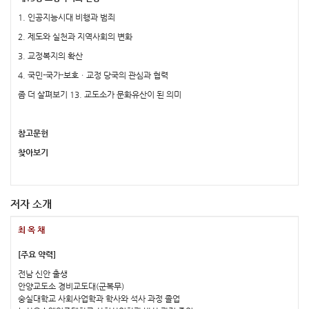
1. 인공지능시대 비행과 범죄
2. 제도와 실천과 지역사회의 변화
3. 교정복지의 확산
4. 국민-국가-보호ㆍ교정 당국의 관심과 협력
좀 더 살펴보기 13. 교도소가 문화유산이 된 의미
참고문헌
찾아보기
저자 소개
최 옥 채
[주요 약력]
전남 신안 출생
안양교도소 경비교도대(군복무)
숭실대학교 사회사업학과 학사와 석사 과정 졸업