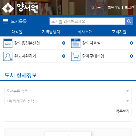
장바구니
회원가입
로그인
도서목록
대학원
지역담당자
회사소개
고객지원
강의용견본신청
강의자료실
원고지원하기
단체구매신청
도서 상세정보
도서분류 선택
1차 카테고리 선택
목록보기