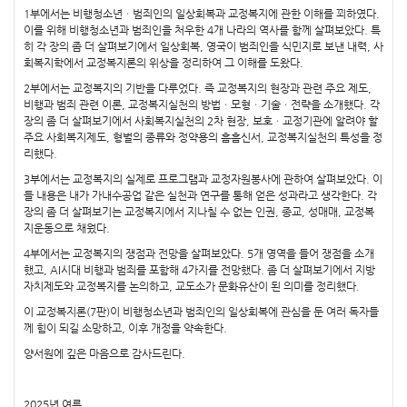
1부에서는 비행청소년ㆍ범죄인의 일상회복과 교정복지에 관한 이해를 꾀하였다.
이를 위해 비행청소년과 범죄인을 처우한 4개 나라의 역사를 함께 살펴보았다. 특
히 각 장의 좀 더 살펴보기에서 일상회복, 영국이 범죄인을 식민지로 보낸 내력, 사
회복지학에서 교정복지론의 위상을 정리하여 그 이해를 도왔다.
2부에서는 교정복지의 기반을 다루었다. 즉 교정복지의 현장과 관련 주요 제도,
비행과 범죄 관련 이론, 교정복지실천의 방법ㆍ모형ㆍ기술ㆍ전략을 소개했다. 각
장의 좀 더 살펴보기에서 사회복지실천의 2차 현장, 보호ㆍ교정기관에 알려야 할
주요 사회복지제도, 형벌의 종류와 정약용의 흠흠신서, 교정복지실천의 특성을 정
리했다.
3부에서는 교정복지의 실제로 프로그램과 교정자원봉사에 관하여 살펴보았다. 이
들 내용은 내가 가내수공업 같은 실천과 연구를 통해 얻은 성과라고 생각한다. 각
장의 좀 더 살펴보기는 교정복지에서 지나칠 수 없는 인권, 종교, 성매매, 교정복
지운동으로 채웠다.
4부에서는 교정복지의 쟁점과 전망을 살펴보았다. 5개 영역을 들어 쟁점을 소개
했고, AI시대 비행과 범죄를 포함해 4가지를 전망했다. 좀 더 살펴보기에서 지방
자치제도와 교정복지를 논의하고, 교도소가 문화유산이 된 의미를 정리했다.
이 교정복지론(7판)이 비행청소년과 범죄인의 일상회복에 관심을 둔 여러 독자들
께 힘이 되길 소망하고, 이후 개정을 약속한다.
양서원에 깊은 마음으로 감사드린다.
2025년 여름