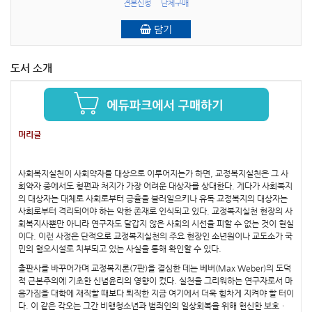
견본신청
단체구매
담기
도서 소개
머리글
사회복지실천이 사회약자를 대상으로 이루어지는가 하면, 교정복지실천은 그 사
회약자 중에서도 형편과 처지가 가장 어려운 대상자를 상대한다. 게다가 사회복지
의 대상자는 대체로 사회로부터 긍휼을 불러일으키나 유독 교정복지의 대상자는
사회로부터 격리되어야 하는 악한 존재로 인식되고 있다. 교정복지실천 현장의 사
회복지사뿐만 아니라 연구자도 달갑지 않은 사회의 시선을 피할 수 없는 것이 현실
이다. 이런 사정은 단적으로 교정복지실천의 주요 현장인 소년원이나 교도소가 국
민의 혐오시설로 치부되고 있는 사실을 통해 확인할 수 있다.
출판사를 바꾸어가며 교정복지론(7판)을 결심한 데는 베버(Max Weber)의 도덕
적 근본주의에 기초한 신념윤리의 영향이 컸다. 실천을 그리워하는 연구자로서 마
음가짐을 대학에 재직할 때보다 퇴직한 지금 여기에서 더욱 힘차게 지켜야 할 터이
다. 이 같은 각오는 그간 비행청소년과 범죄인의 일상회복을 위해 헌신한 보호ㆍ