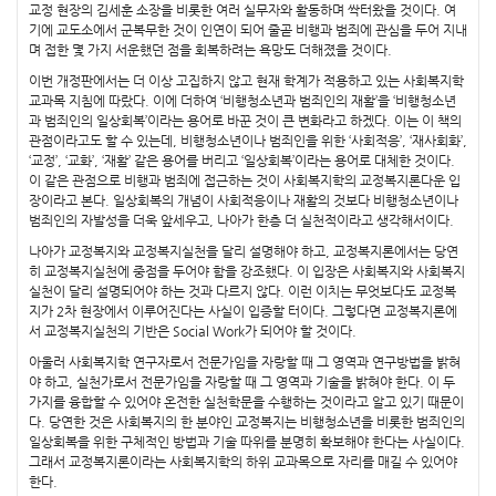
교정 현장의 김세훈 소장을 비롯한 여러 실무자와 활동하며 싹터왔을 것이다. 여
기에 교도소에서 군복무한 것이 인연이 되어 줄곧 비행과 범죄에 관심을 두어 지내
며 접한 몇 가지 서운했던 점을 회복하려는 욕망도 더해졌을 것이다.
이번 개정판에서는 더 이상 고집하지 않고 현재 학계가 적용하고 있는 사회복지학
교과목 지침에 따랐다. 이에 더하여 ‘비행청소년과 범죄인의 재활’을 ‘비행청소년
과 범죄인의 일상회복’이라는 용어로 바꾼 것이 큰 변화라고 하겠다. 이는 이 책의
관점이라고도 할 수 있는데, 비행청소년이나 범죄인을 위한 ‘사회적응’, ‘재사회화’,
‘교정’, ‘교화’, ‘재활’ 같은 용어를 버리고 ‘일상회복’이라는 용어로 대체한 것이다.
이 같은 관점으로 비행과 범죄에 접근하는 것이 사회복지학의 교정복지론다운 입
장이라고 본다. 일상회복의 개념이 사회적응이나 재활의 것보다 비행청소년이나
범죄인의 자발성을 더욱 앞세우고, 나아가 한층 더 실천적이라고 생각해서이다.
나아가 교정복지와 교정복지실천을 달리 설명해야 하고, 교정복지론에서는 당연
히 교정복지실천에 중점을 두어야 함을 강조했다. 이 입장은 사회복지와 사회복지
실천이 달리 설명되어야 하는 것과 다르지 않다. 이런 이치는 무엇보다도 교정복
지가 2차 현장에서 이루어진다는 사실이 입증할 터이다. 그렇다면 교정복지론에
서 교정복지실천의 기반은 Social Work가 되어야 할 것이다.
아울러 사회복지학 연구자로서 전문가임을 자랑할 때 그 영역과 연구방법을 밝혀
야 하고, 실천가로서 전문가임을 자랑할 때 그 영역과 기술을 밝혀야 한다. 이 두
가지를 융합할 수 있어야 온전한 실천학문을 수행하는 것이라고 알고 있기 때문이
다. 당연한 것은 사회복지의 한 분야인 교정복지는 비행청소년을 비롯한 범죄인의
일상회복을 위한 구체적인 방법과 기술 따위를 분명히 확보해야 한다는 사실이다.
그래서 교정복지론이라는 사회복지학의 하위 교과목으로 자리를 매길 수 있어야
한다.