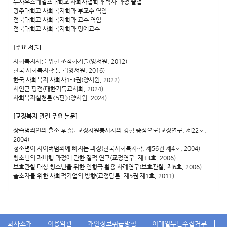
뉴사우스웨일즈대학교 사회사업학과 박사 과정 졸업
광주대학교 사회복지학과 부교수 역임
전북대학교 사회복지학과 교수 역임
전북대학교 사회복지학과 명예교수
[주요 저술]
사회복지사를 위한 조직화기술(양서원, 2012)
한국 사회복지학 통론(양서원, 2016)
한국 사회복지 사회사1-3권(양서원, 2022)
서인근 평전(대한기독교서회, 2024)
사회복지실천론<5판>(양서원, 2024)
[교정복지 관련 주요 논문]
상습범죄인의 출소 후 삶: 교정자원봉사자의 경험 중심으로(교정연구, 제22호,
2004)
청소년이 사이버범죄에 빠지는 과정(한국사회복지학, 제56권 제4호, 2004)
청소년의 재비행 과정에 관한 질적 연구(교정연구, 제33호, 2006)
보호관찰 대상 청소년을 위한 인형극 활용 사례연구(보호관찰, 제6호, 2006)
출소자를 위한 사회적기업의 방향(교정담론, 제5권 제1호, 2011)
회사소개
이용약관
개인정보취급방침
이메일무단수집거부