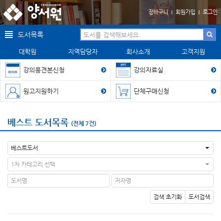
장바구니
회원가입
로그인
도서목록
대학원
지역담당자
회사소개
고객지원
강의용견본신청
강의자료실
원고지원하기
단체구매신청
베스트 도서목록
(전체 7건)
베스트도서
1차 카테고리 선택
검색 초기화
도서검색